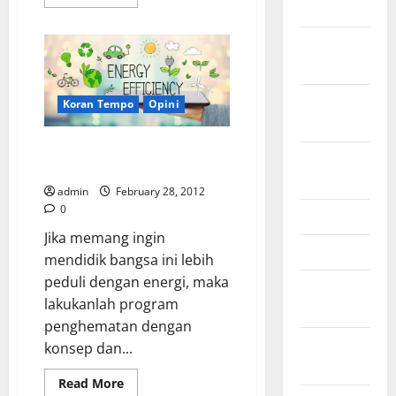
more
2024
about
Pilkada
2024:
October
Momentum
2024
Perubahan
untuk
Sumatera
September
Barat
Koran Tempo
Opini
yang
2024
lebih
Kompetitif
Sulitkah Membudayakan Hemat
August
Energi?
2024
admin
February 28, 2012
0
June 2024
Jika memang ingin
May 2024
mendidik bangsa ini lebih
peduli dengan energi, maka
February
lakukanlah program
2024
penghematan dengan
January
konsep dan...
2024
Read
Read More
more