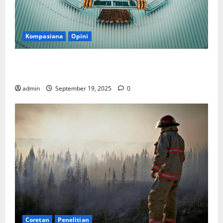
Kompasiana
Opini
Politik Biarlah di Parlemen, Kerja Biarlah di Kabinet,
Bisakah?
admin
September 19, 2025
0
Coretan
Penelitian