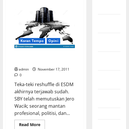
about
January
Uji
2022
Nyali
(tanpa)
Subsidi
December
BBM
2021
November
Koran Tempo
Opini
2021
Menanti Gebrakan Duo Jero-
October
Jono
2021
admin
November 17, 2011
September
0
2021
Teka-teki reshuffle di ESDM
akhirnya terjawab sudah.
August
SBY telah memutuskan Jero
2021
Wacik; seorang mantan
May 2021
profesional, politisi, dan...
March 2021
Read
Read More
more