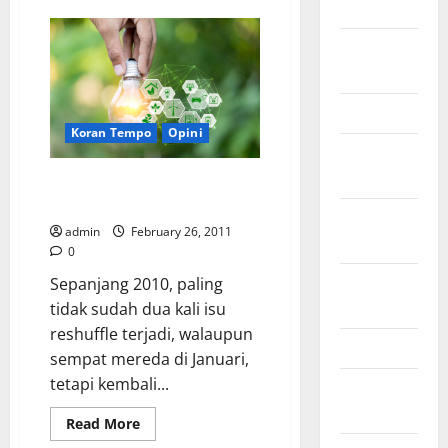
2018
Meraih
Citra
Dengan
August
Visi
Energi
2018
March 2017
Koran Tempo
Opini
August
2016
Perlukah Menteri ESDM
Diganti?
February
admin
February 26, 2011
2016
0
October
Sepanjang 2010, paling
2013
tidak sudah dua kali isu
reshuffle terjadi, walaupun
May 2013
sempat mereda di Januari,
tetapi kembali...
September
2012
Read
Read More
more