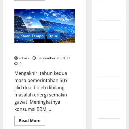
about
February
Menanti
Gebrakan
2021
Duo
Jero-
Jono
January
2021
Koran Tempo
Opini
September
Meraih Citra Dengan Visi Energi
2020
admin
September 20, 2011
October
0
2019
Mengakhiri tahun kedua
masa pemerintahan SBY
June 2019
jilid dua, boleh dibilang
April 2019
masalah energi semakin
gawat. Meningkatnya
November
konsumsi BBM,...
2018
Read
Read More
September
more
about