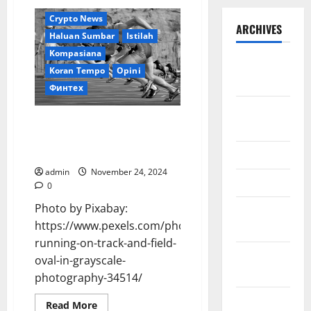
Crypto News
ARCHIVES
Haluan Sumbar
Istilah
Kompasiana
September
Koran Tempo
Opini
2025
Финтех
August
Pilkada 2024: Momentum
2025
Perubahan untuk Sumatera
Barat yang lebih Kompetitif
May 2025
admin
November 24, 2024
April 2025
0
Photo by Pixabay:
January
https://www.pexels.com/photo/athletes-
2025
running-on-track-and-field-
December
oval-in-grayscale-
2024
photography-34514/
November
Read
Read More