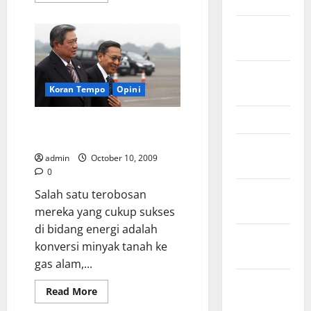
March 2011
about
Catatan
February
Untuk
Kelistrikan
2011
Indonesia
December
Koran Tempo
Opini
2010
March 2010
Pekerjaa Rumah Presiden
Untuk Sektor Energi
February
admin
October 10, 2009
2010
0
January
Salah satu terobosan
2010
mereka yang cukup sukses
di bidang energi adalah
October
konversi minyak tanah ke
2009
gas alam,...
August
Read
Read More
2009
more
about