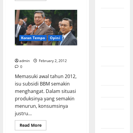
July 2023
about
Sulitkah
Membudayakan
November
Hemat
Energi?
2022
October
Koran Tempo
Opini
2022
September
Uji Nyali (tanpa) Subsidi BBM
2022
admin
February 2, 2012
0
August
Memasuki awal tahun 2012,
2022
isu subsidi BBM semakin
May 2022
menghangat. Dalam situasi
produksinya yang semakin
April 2022
menurun, konsumsinya
justru...
February
2022
Read
Read More
more