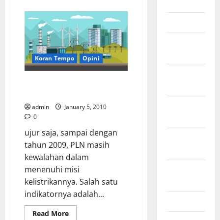
about
June 2012
Perlukah
Menteri
March 2012
ESDM
Diganti?
February
2012
Koran Tempo
Opini
November
Catatan Untuk Kelistrikan
2011
Indonesia
October
admin
January 5, 2010
2011
0
ujur saja, sampai dengan
September
tahun 2009, PLN masih
2011
kewalahan dalam
August
menenuhi misi
2011
kelistrikannya. Salah satu
indikatornya adalah...
April 2011
Read
Read More
more