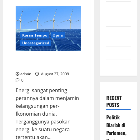
Pekerjaa
July 2009
Rumah
Presiden
Untuk
March 2009
Sektor
Energi
November
Koran Tempo
Opini
2008
Uncategorized
July 2008
Keseriusan Mengurus Energi
March 2008
Terbarukan
admin
August 27, 2009
0
Energi sangat penting
RECENT
perannya dalam menjamin
POSTS
kelangsungan per-
fkonomian dunia.
Politik
Terganggunya pasokan
Biarlah di
energi ke suatu negara
Parlemen,
tertentu akan...