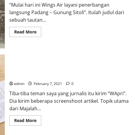
“Mulai hari ini Wings Air layani penerbangan
langsung Padang – Gunung Sitoli”. Itulah judul dari
sebuah tautan...
Read
Read More
more
about
Pariwisata
Sumbar
dengan
Manajemen
Garobak
Padati:
Seberapa Kusamkah Wajah Kampus Kita? Sebuah Ulasan untuk
Sebuah
Pekerjaan
Topik Utama Majalah Tempo Edisi 30 Januari 2021
Rumah
untuk
admin
February 7, 2021
0
Mahyeldi
Tiba-tiba teman saya yang jurnalis itu kirim “WApri”.
Dia kirim beberapa screenshoot artikel. Topik utama
dari Majalah...
Read
Read More
more
about
Seberapa