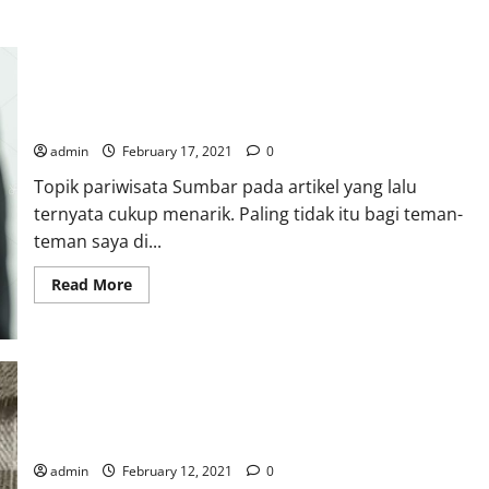
Membedah Visi-Misi Mahyeldi-Audy: Seberapa Cepatkah
Pariwisata Sumbar Bisa Menggeliat?
admin
February 17, 2021
0
Topik pariwisata Sumbar pada artikel yang lalu
ternyata cukup menarik. Paling tidak itu bagi teman-
teman saya di...
Read
Read More
more
about
Membedah
Visi-
Misi
Mahyeldi-
Audy:
Seberapa
Pariwisata Sumbar dengan Manajemen Garobak Padati: Sebuah
Cepatkah
Pariwisata
Pekerjaan Rumah untuk Mahyeldi
Sumbar
Bisa
admin
February 12, 2021
0
Menggeliat?