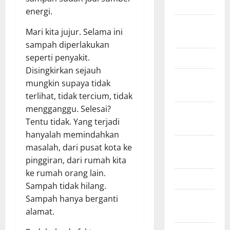
2018
energi.
August
Mari kita jujur. Selama ini
2018
sampah diperlakukan
March 2017
seperti penyakit.
Disingkirkan sejauh
August
mungkin supaya tidak
2016
terlihat, tidak tercium, tidak
mengganggu. Selesai?
February
Tentu tidak. Yang terjadi
2016
hanyalah memindahkan
October
masalah, dari pusat kota ke
2013
pinggiran, dari rumah kita
ke rumah orang lain.
May 2013
Sampah tidak hilang.
September
Sampah hanya berganti
2012
alamat.