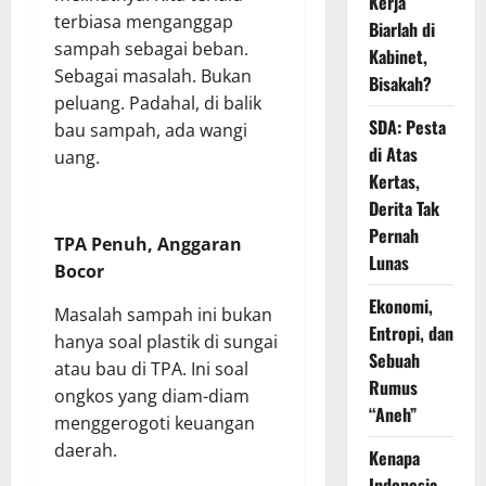
Kerja
terbiasa menganggap
Biarlah di
sampah sebagai beban.
Kabinet,
Sebagai masalah. Bukan
Bisakah?
peluang. Padahal, di balik
SDA: Pesta
bau sampah, ada wangi
di Atas
uang.
Kertas,
Derita Tak
Pernah
TPA Penuh, Anggaran
Lunas
Bocor
Ekonomi,
Masalah sampah ini bukan
Entropi, dan
hanya soal plastik di sungai
Sebuah
atau bau di TPA. Ini soal
Rumus
ongkos yang diam-diam
“Aneh”
menggerogoti keuangan
daerah.
Kenapa
Indonesia