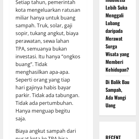
Setiap tahun, pemerintah
Lebih Suka
kota mengeluarkan ratusan
Menggali
miliar hanya untuk buang
Lubang
sampah. Truk, solar, gaji
daripada
sopir, tukang angkut, biaya
Merawat
perawatan, sewa lahan
Surga
TPA, semuanya bukan
Wisata yang
investasi. Itu hanya “ongkos
Memberi
buang”. Tidak
Kehidupan?
menghasilkan apa-apa.
Seperti orang yang tiap
Di Balik Bau
hari gajinya habis bayar
Sampah,
parkir. Tidak ada tabungan.
Ada Wangi
Tidak ada pertumbuhan.
Uang
Hanya menguap begitu
saja.
Biaya angkut sampah dari
RECENT
pusat kota ke TPA bisa