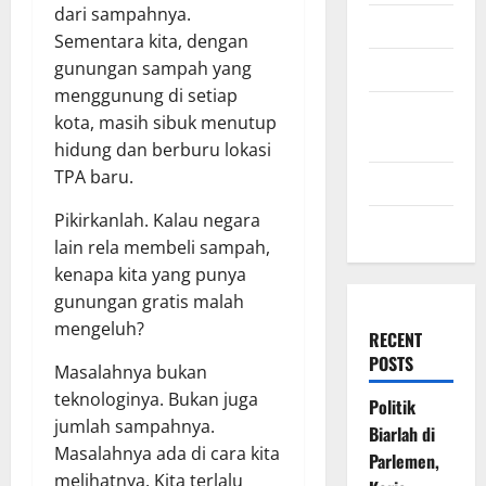
dari sampahnya.
July 2009
Sementara kita, dengan
March 2009
gunungan sampah yang
menggunung di setiap
November
kota, masih sibuk menutup
2008
hidung dan berburu lokasi
TPA baru.
July 2008
Pikirkanlah. Kalau negara
March 2008
lain rela membeli sampah,
kenapa kita yang punya
gunungan gratis malah
mengeluh?
RECENT
POSTS
Masalahnya bukan
teknologinya. Bukan juga
Politik
jumlah sampahnya.
Biarlah di
Masalahnya ada di cara kita
Parlemen,
melihatnya. Kita terlalu