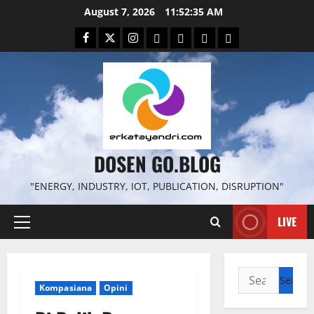
Skip
August 7, 2026
11:52:36 AM
to
Facebook
Twitter
Instagram
Email
WP
Client
Istilah
content
File
Portal
download
search
DOSEN GO.BLOG
"ENERGY, INDUSTRY, IOT, PUBLICATION, DISRUPTION"
LIVE
Primary
Menu
Search
Kompasiana
Opini
for: