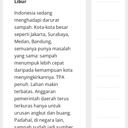
Libur
February
Indonesia sedang
2021
menghadapi darurat
January
sampah. Kota-kota besar
2021
seperti Jakarta, Surabaya,
Medan, Bandung,
September
semuanya punya masalah
2020
yang sama: sampah
October
menumpuk lebih cepat
2019
daripada kemampuan kota
menyingkirkannya. TPA
June 2019
penuh. Lahan makin
terbatas. Anggaran
April 2019
pemerintah daerah terus
November
terkuras hanya untuk
2018
urusan angkut dan buang.
Padahal, di negara lain,
September
sampah sudah jadi sumber