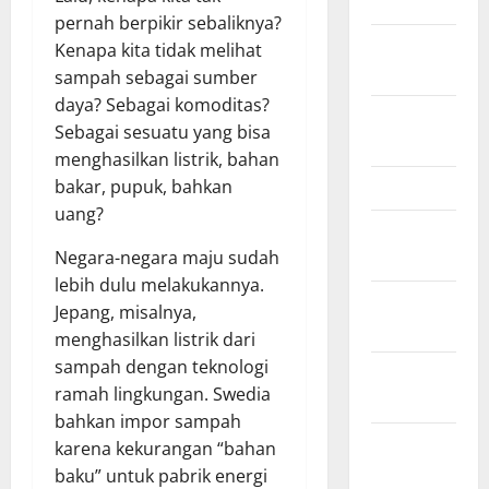
March 2011
pernah berpikir sebaliknya?
February
Kenapa kita tidak melihat
2011
sampah sebagai sumber
daya? Sebagai komoditas?
December
Sebagai sesuatu yang bisa
2010
menghasilkan listrik, bahan
March 2010
bakar, pupuk, bahkan
uang?
February
2010
Negara-negara maju sudah
lebih dulu melakukannya.
January
Jepang, misalnya,
2010
menghasilkan listrik dari
sampah dengan teknologi
October
ramah lingkungan. Swedia
2009
bahkan impor sampah
August
karena kekurangan “bahan
2009
baku” untuk pabrik energi