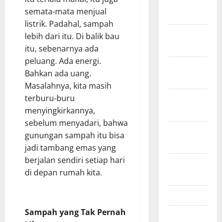
January
semata-mata menjual
2022
listrik. Padahal, sampah
December
lebih dari itu. Di balik bau
2021
itu, sebenarnya ada
peluang. Ada energi.
November
Bahkan ada uang.
2021
Masalahnya, kita masih
October
terburu-buru
2021
menyingkirkannya,
sebelum menyadari, bahwa
September
gunungan sampah itu bisa
2021
jadi tambang emas yang
berjalan sendiri setiap hari
August
di depan rumah kita.
2021
May 2021
Sampah yang Tak Pernah
March 2021