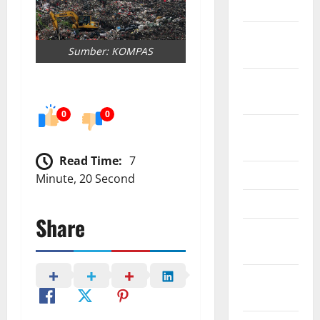
2024
October
Sumber: KOMPAS
2024
September
2024
0
0
August
2024
Read Time:
7
June 2024
Minute, 20 Second
May 2024
Share
February
2024
January
2024