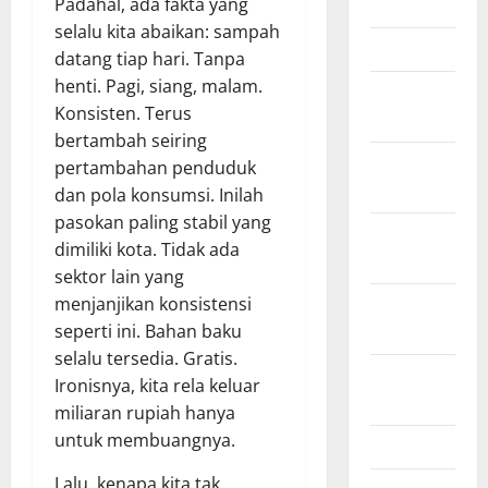
June 2012
Padahal, ada fakta yang
selalu kita abaikan: sampah
March 2012
datang tiap hari. Tanpa
henti. Pagi, siang, malam.
February
Konsisten. Terus
2012
bertambah seiring
November
pertambahan penduduk
2011
dan pola konsumsi. Inilah
pasokan paling stabil yang
October
dimiliki kota. Tidak ada
2011
sektor lain yang
September
menjanjikan konsistensi
2011
seperti ini. Bahan baku
selalu tersedia. Gratis.
August
Ironisnya, kita rela keluar
2011
miliaran rupiah hanya
untuk membuangnya.
April 2011
Lalu, kenapa kita tak