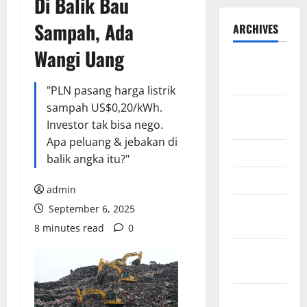
Di Balik Bau
Sampah, Ada
ARCHIVES
Wangi Uang
September
2025
"PLN pasang harga listrik
sampah US$0,20/kWh.
August
Investor tak bisa nego.
2025
Apa peluang & jebakan di
May 2025
balik angka itu?"
April 2025
admin
January
September 6, 2025
2025
8 minutes read
0
December
2024
November