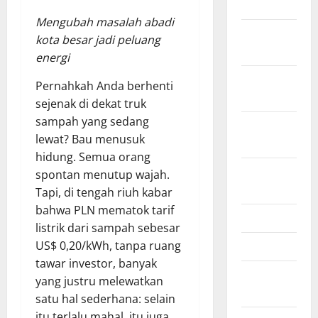
July 2023
Mengubah masalah abadi
November
kota besar jadi peluang
2022
energi
October
Pernahkah Anda berhenti
2022
sejenak di dekat truk
sampah yang sedang
September
lewat? Bau menusuk
2022
hidung. Semua orang
August
spontan menutup wajah.
2022
Tapi, di tengah riuh kabar
bahwa PLN mematok tarif
May 2022
listrik dari sampah sebesar
April 2022
US$ 0,20/kWh, tanpa ruang
tawar investor, banyak
February
yang justru melewatkan
2022
satu hal sederhana: selain
itu terlalu mahal, itu juga