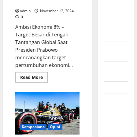
(tidak) Mimpi Kali Yeeee …..!”
February
admin
November 12, 2024
2021
0
Ambisi Ekonomi 8% –
January
Target Besar di Tengah
2021
Tantangan Global Saat
September
Presiden Prabowo
2020
mencanangkan target
pertumbuhan ekonomi...
October
2019
Read
Read More
more
about
June 2019
Targetkan
8%:
“Prabowo
April 2019
(tidak)
Mimpi
November
Kali
Yeeee
2018
…..!”
Kompasiana
Opini
September