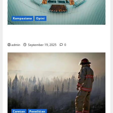
Kompasiana
Opini
Politik Biarlah di Parlemen, Kerja Biarlah di Kabinet,
Bisakah?
admin
September 19, 2025
0
Coretan
Penelitian