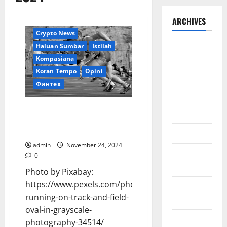
ARCHIVES
Crypto News
September
Haluan Sumbar
Istilah
2025
Kompasiana
Koran Tempo
Opini
August
Финтех
2025
Pilkada 2024: Momentum
May 2025
Perubahan untuk Sumatera
Barat yang lebih Kompetitif
April 2025
admin
November 24, 2024
January
0
2025
Photo by Pixabay:
https://www.pexels.com/photo/athletes-
December
running-on-track-and-field-
2024
oval-in-grayscale-
November
photography-34514/