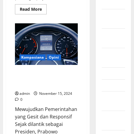
2024
Read
Read More
more
October
about
Pilkada
2024
2024:
Momentum
September
Perubahan
untuk
2024
Sumatera
Barat
yang
August
lebih
Kompasiana
Opini
Kompetitif
2024
Bisakah Prabowo Memimpin
June 2024
Pemerintahannya yang Gemoy
May 2024
dengan Gesit?
admin
November 15, 2024
February
0
2024
Mewujudkan Pemerintahan
January
yang Gesit dan Responsif
2024
Sejak dilantik sebagai
Presiden, Prabowo