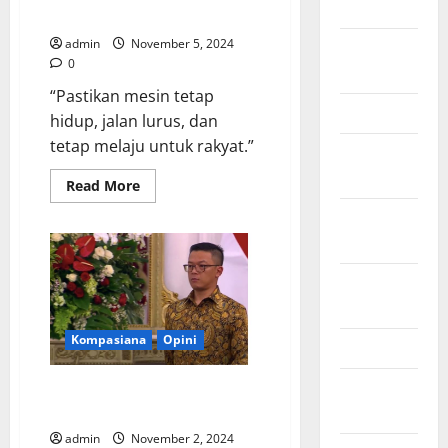
2018
Jika Saya Menteri Prabowo
admin
November 5, 2024
August
0
2018
“Pastikan mesin tetap
March 2017
hidup, jalan lurus, dan
tetap melaju untuk rakyat.”
August
2016
Read
Read More
more
about
February
Jika
2016
Saya
Menteri
Prabowo
October
2013
Kompasiana
Opini
May 2013
September
Skin-care “Sugiono”: Strategi
Awet Muda Gerindra
2012
admin
November 2, 2024