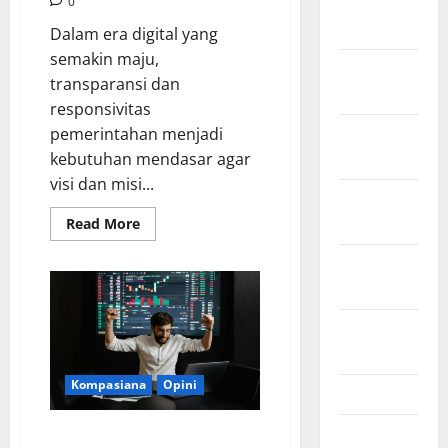
January
0
2022
Dalam era digital yang
semakin maju,
December
transparansi dan
2021
responsivitas
November
pemerintahan menjadi
2021
kebutuhan mendasar agar
visi dan misi...
October
2021
Read
Read More
more
about
September
Konsep
Sistem
2021
Kontrol
Manajemen
Pemerintahan
August
dengan
Dashboard
2021
KPI
sesuai
Kompasiana
Opini
visi
May 2021
Prabowo
March 2021
Targetkan 8%: “Prabowo