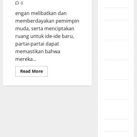
June 2012
0
engan melibatkan dan
March 2012
memberdayakan pemimpin
February
muda, serta menciptakan
2012
ruang untuk ide-ide baru,
partai-partai dapat
November
memastikan bahwa
2011
mereka...
October
Read
Read More
2011
more
about
Skin-
September
care
“Sugiono”:
2011
Strategi
Awet
August
Muda
Gerindra
2011
April 2011