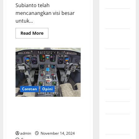
July 2023
Subianto telah
mencanangkan visi besar
November
untuk...
2022
Read
Read More
October
more
about
2022
Bisakah
Prabowo
September
Memimpin
Pemerintahannya
2022
yang
Gemoy
dengan
August
Gesit?
2022
Coretan
Opini
May 2022
Konsep Sistem Kontrol
April 2022
Manajemen Pemerintahan
dengan Dashboard KPI sesuai
February
visi Prabowo
2022
admin
November 14, 2024