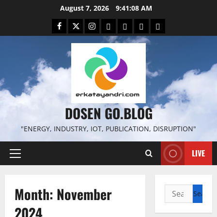
Skip
August 7, 2026
9:41:09 AM
to
Facebook
Twitter
Instagram
Email
WP
Client
Istilah
content
File
Portal
download
search
DOSEN GO.BLOG
"ENERGY, INDUSTRY, IOT, PUBLICATION, DISRUPTION"
LIVE
Primary
Menu
Month:
November
Search
for:
2024