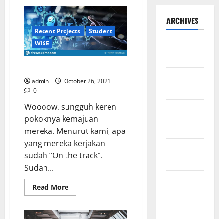
ARCHIVES
Recent Projects
Student
WISE
September
2025
Team WISE yang semakin “wise”
August
admin
October 26, 2021
2025
0
Woooow, sungguh keren
May 2025
pokoknya kemajuan
April 2025
mereka. Menurut kami, apa
yang mereka kerjakan
January
sudah “On the track”.
2025
Sudah...
December
Read
Read More
2024
more
about
Team
November
WISE