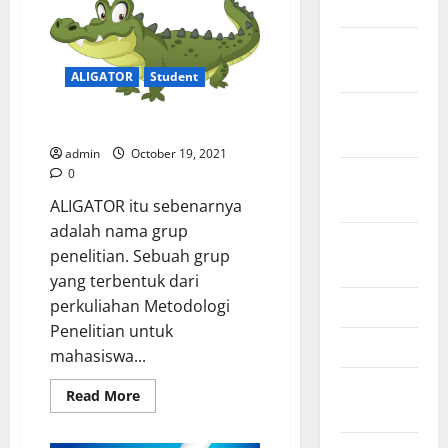
July 2023
siapa
itu
MOOI?
November
2022
ALIGATOR
Student
October
Apa dan siapa itu ALIGATOR?
2022
admin
October 19, 2021
September
0
2022
ALIGATOR itu sebenarnya
adalah nama grup
August
penelitian. Sebuah grup
2022
yang terbentuk dari
May 2022
perkuliahan Metodologi
Penelitian untuk
April 2022
mahasiswa...
February
Read
Read More
more
2022
about
Apa