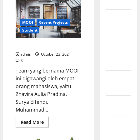
yang
2024
semakin
“wise”
October
MOOI
Recent Projects
2024
Student
September
2024
Apa dan siapa itu MOOI?
admin
October 23, 2021
August
0
2024
Team yang bernama MOOI
June 2024
ini digawangi oleh empat
orang mahasiswa, yaitu
May 2024
Zhavira Aulia Pradina,
February
Surya Effendi,
2024
Muhammad...
January
Read
Read More
more
2024
about
Apa
dan