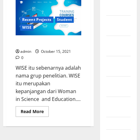
January
dan
siapa
2022
itu
ALIGATOR?
Recent Projects
Student
December
WISE
2021
November
Apa dan siapa itu WISE?
2021
admin
October 15, 2021
0
October
WISE itu sebenarnya adalah
2021
nama grup penelitian. WISE
September
itu merupakan
2021
kepanjangan dari Woman
in Science and Education....
August
2021
Read
Read More
more
about
May 2021
Apa
dan
siapa
March 2021
itu