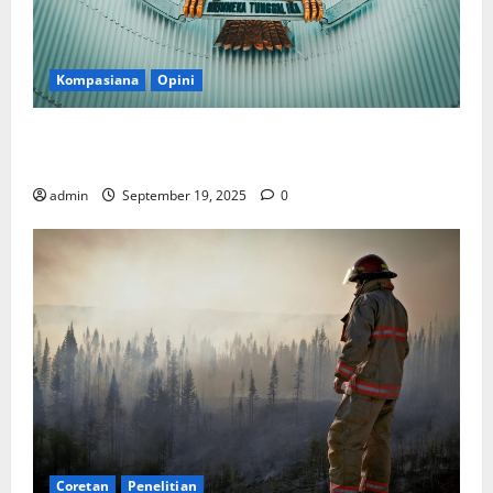
Kompasiana
Opini
Politik Biarlah di Parlemen, Kerja Biarlah di Kabinet,
Bisakah?
admin
September 19, 2025
0
Coretan
Penelitian