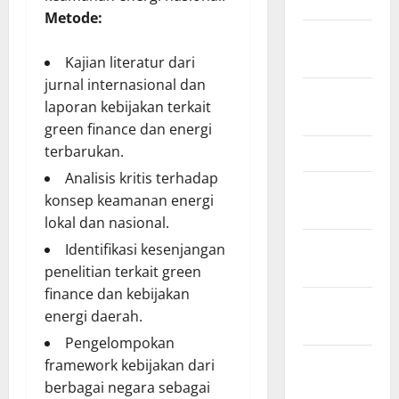
March 2011
Metode:
February
2011
Kajian literatur dari
jurnal internasional dan
December
laporan kebijakan terkait
2010
green finance dan energi
terbarukan.
March 2010
Analisis kritis terhadap
February
konsep keamanan energi
2010
lokal dan nasional.
January
Identifikasi kesenjangan
2010
penelitian terkait green
finance dan kebijakan
October
energi daerah.
2009
Pengelompokan
August
framework kebijakan dari
2009
berbagai negara sebagai