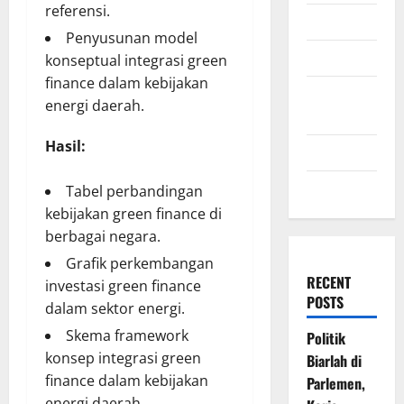
referensi.
July 2009
Penyusunan model
March 2009
konseptual integrasi green
finance dalam kebijakan
November
energi daerah.
2008
Hasil:
July 2008
March 2008
Tabel perbandingan
kebijakan green finance di
berbagai negara.
Grafik perkembangan
RECENT
investasi green finance
POSTS
dalam sektor energi.
Skema framework
Politik
konsep integrasi green
Biarlah di
finance dalam kebijakan
Parlemen,
energi daerah.