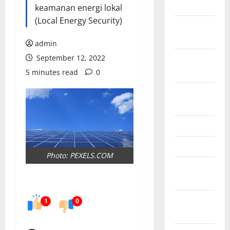
2024
keamanan energi lokal
(Local Energy Security)
October
2024
admin
September 12, 2022
September
2024
5 minutes read
0
August
2024
June 2024
May 2024
Photo: PEXELS.COM
February
2024
January
1
0
2024