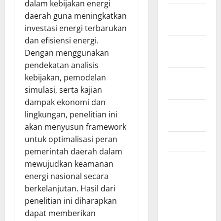
dalam kebijakan energi
February
daerah guna meningkatkan
2021
investasi energi terbarukan
dan efisiensi energi.
January
Dengan menggunakan
2021
pendekatan analisis
September
kebijakan, pemodelan
2020
simulasi, serta kajian
dampak ekonomi dan
October
lingkungan, penelitian ini
2019
akan menyusun framework
untuk optimalisasi peran
June 2019
pemerintah daerah dalam
April 2019
mewujudkan keamanan
energi nasional secara
November
berkelanjutan. Hasil dari
2018
penelitian ini diharapkan
September
dapat memberikan