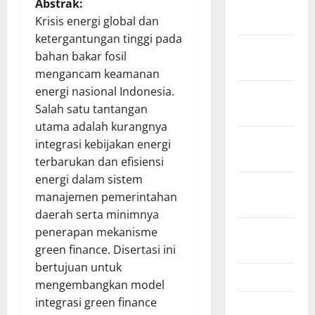
January
Abstrak:
2022
Krisis energi global dan
ketergantungan tinggi pada
December
bahan bakar fosil
2021
mengancam keamanan
energi nasional Indonesia.
November
Salah satu tantangan
2021
utama adalah kurangnya
October
integrasi kebijakan energi
2021
terbarukan dan efisiensi
energi dalam sistem
September
manajemen pemerintahan
2021
daerah serta minimnya
August
penerapan mekanisme
2021
green finance. Disertasi ini
bertujuan untuk
May 2021
mengembangkan model
integrasi green finance
March 2021