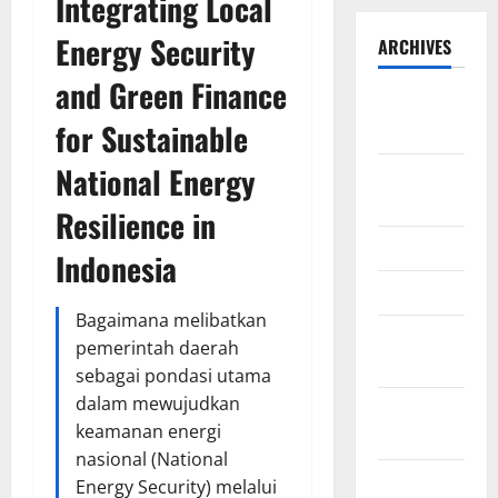
Integrating Local
Energy Security
ARCHIVES
and Green Finance
September
for Sustainable
2025
National Energy
August
2025
Resilience in
May 2025
Indonesia
April 2025
Bagaimana melibatkan
January
pemerintah daerah
2025
sebagai pondasi utama
dalam mewujudkan
December
keamanan energi
2024
nasional (National
November
Energy Security) melalui