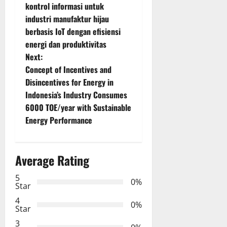
o
kontrol informasi untuk
industri manufaktur hijau
s
berbasis IoT dengan efisiensi
t
energi dan produktivitas
Next:
n
Concept of Incentives and
Disincentives for Energy in
a
Indonesia’s Industry Consumes
v
6000 TOE/year with Sustainable
Energy Performance
i
g
Average Rating
a
5
0%
Star
t
4
0%
Star
i
3