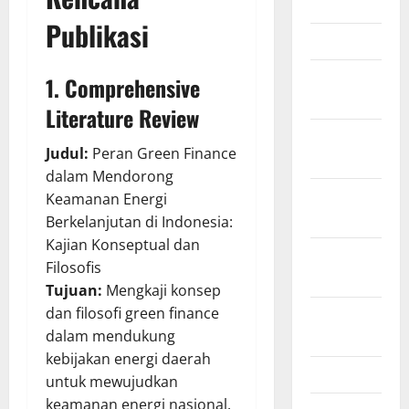
June 2012
Publikasi
March 2012
February
1. Comprehensive
2012
Literature Review
November
Judul:
Peran Green Finance
2011
dalam Mendorong
October
Keamanan Energi
2011
Berkelanjutan di Indonesia:
Kajian Konseptual dan
September
Filosofis
2011
Tujuan:
Mengkaji konsep
dan filosofi green finance
August
dalam mendukung
2011
kebijakan energi daerah
April 2011
untuk mewujudkan
keamanan energi nasional.