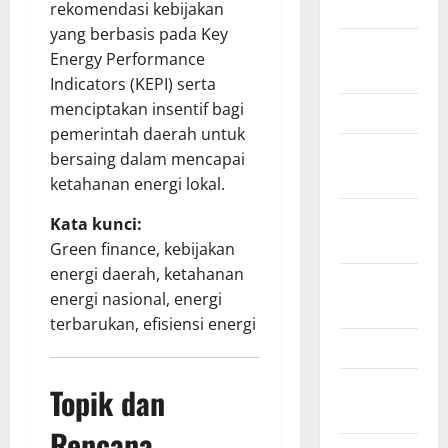
2018
rekomendasi kebijakan
yang berbasis pada Key
August
Energy Performance
2018
Indicators (KEPI) serta
menciptakan insentif bagi
March 2017
pemerintah daerah untuk
August
bersaing dalam mencapai
2016
ketahanan energi lokal.
February
Kata kunci:
2016
Green finance, kebijakan
energi daerah, ketahanan
October
energi nasional, energi
2013
terbarukan, efisiensi energi
May 2013
September
Topik dan
2012
Rencana