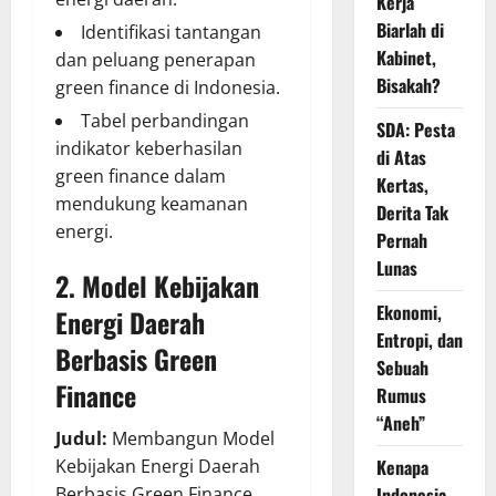
Kerja
Biarlah di
Identifikasi tantangan
Kabinet,
dan peluang penerapan
Bisakah?
green finance di Indonesia.
Tabel perbandingan
SDA: Pesta
indikator keberhasilan
di Atas
green finance dalam
Kertas,
mendukung keamanan
Derita Tak
energi.
Pernah
Lunas
2. Model Kebijakan
Ekonomi,
Energi Daerah
Entropi, dan
Berbasis Green
Sebuah
Finance
Rumus
“Aneh”
Judul:
Membangun Model
Kenapa
Kebijakan Energi Daerah
Indonesia
Berbasis Green Finance