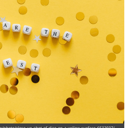
m/photo/close-up-shot-of-dice-on-a-yellow-surface-6532597/