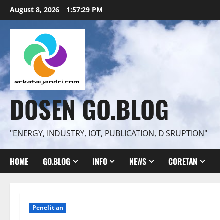
Skip
August 8, 2026
1:57:30 PM
to
content
DOSEN GO.BLOG
"ENERGY, INDUSTRY, IOT, PUBLICATION, DISRUPTION"
HOME
GO.BLOG
INFO
NEWS
CORETAN
Penelitian