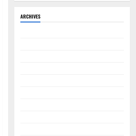
ARCHIVES
September 2025
August 2025
May 2025
April 2025
January 2025
December 2024
November 2024
October 2024
September 2024