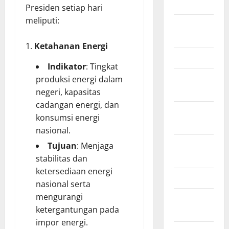
2018
Presiden setiap hari
meliputi:
August
2018
Ketahanan Energi
March 2017
Indikator
: Tingkat
August
produksi energi dalam
2016
negeri, kapasitas
cadangan energi, dan
February
konsumsi energi
2016
nasional.
October
Tujuan
: Menjaga
2013
stabilitas dan
ketersediaan energi
May 2013
nasional serta
mengurangi
September
ketergantungan pada
2012
impor energi.