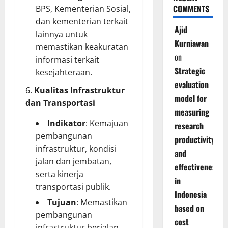
COMMENTS
BPS, Kementerian Sosial,
dan kementerian terkait
Ajid
lainnya untuk
Kurniawan
memastikan keakuratan
on
informasi terkait
Strategic
kesejahteraan.
evaluation
Kualitas Infrastruktur
model for
dan Transportasi
measuring
Indikator
: Kemajuan
research
pembangunan
productivity
infrastruktur, kondisi
and
jalan dan jembatan,
effectiveness
serta kinerja
in
transportasi publik.
Indonesia
Tujuan
: Memastikan
based on
pembangunan
cost
infrastruktur berjalan