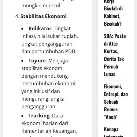
Kerja
mungkin muncul.
Biarlah di
Kabinet,
Stabilitas Ekonomi
Bisakah?
Indikator
: Tingkat
SDA: Pesta
inflasi, nilai tukar rupiah,
di Atas
tingkat pengangguran,
Kertas,
dan pertumbuhan PDB.
Derita Tak
Tujuan
: Menjaga
Pernah
stabilitas ekonomi
Lunas
dengan mendukung
pertumbuhan ekonomi
Ekonomi,
yang inklusif dan
Entropi, dan
mengurangi angka
Sebuah
pengangguran.
Rumus
Tracking
: Data
“Aneh”
ekonomi harian dari
Kenapa
Kementerian Keuangan,
Indonesia