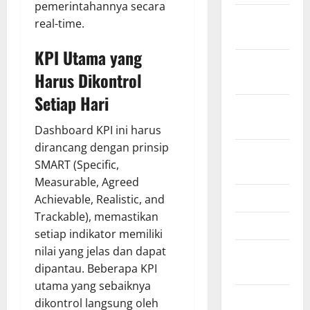
pemerintahannya secara
February
real-time.
2021
KPI Utama yang
January
Harus Dikontrol
2021
Setiap Hari
September
2020
Dashboard KPI ini harus
dirancang dengan prinsip
October
SMART (Specific,
2019
Measurable, Agreed
June 2019
Achievable, Realistic, and
Trackable), memastikan
April 2019
setiap indikator memiliki
nilai yang jelas dan dapat
November
dipantau. Beberapa KPI
2018
utama yang sebaiknya
September
dikontrol langsung oleh