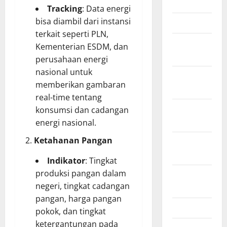
June 2012
Tracking
: Data energi
bisa diambil dari instansi
March 2012
terkait seperti PLN,
February
Kementerian ESDM, dan
2012
perusahaan energi
nasional untuk
November
memberikan gambaran
2011
real-time tentang
October
konsumsi dan cadangan
2011
energi nasional.
Ketahanan Pangan
September
2011
Indikator
: Tingkat
produksi pangan dalam
August
negeri, tingkat cadangan
2011
pangan, harga pangan
April 2011
pokok, dan tingkat
ketergantungan pada