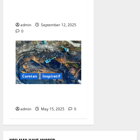
Ekonomi, Entropi, dan
Sebuah Rumus “Aneh”
admin
September 12, 2025
0
Coretan
Inspiratif
Dari Kolam Tambang Menuju
Scopus Q1!
admin
May 15, 2025
0