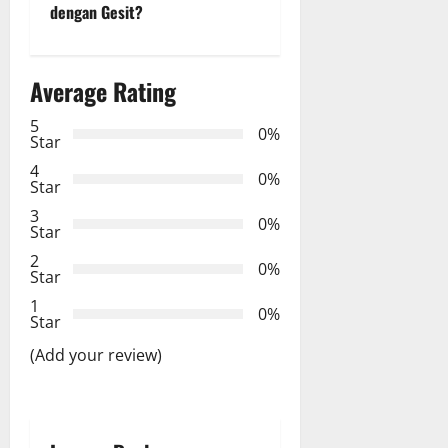
dengan Gesit?
n
a
Average Rating
v
5
0%
Star
i
4
0%
Star
g
3
0%
Star
a
2
0%
Star
t
1
0%
i
Star
(Add your review)
o
n