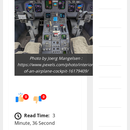
2024
October
2024
September
2024
August
Photo by Joerg Mangelsen :
2024
https://www.pexels.com/photo/interior-
June 2024
of-an-airplane-cockpit-16179409/
May 2024
February
0
0
2024
January
Read Time:
3
2024
Minute, 36 Second