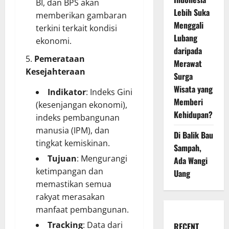
BI, dan BPS akan
Lebih Suka
memberikan gambaran
Menggali
terkini terkait kondisi
Lubang
ekonomi.
daripada
Pemerataan
Merawat
Kesejahteraan
Surga
Wisata yang
Indikator
: Indeks Gini
Memberi
(kesenjangan ekonomi),
Kehidupan?
indeks pembangunan
manusia (IPM), dan
Di Balik Bau
tingkat kemiskinan.
Sampah,
Tujuan
: Mengurangi
Ada Wangi
ketimpangan dan
Uang
memastikan semua
rakyat merasakan
manfaat pembangunan.
Tracking
: Data dari
RECENT