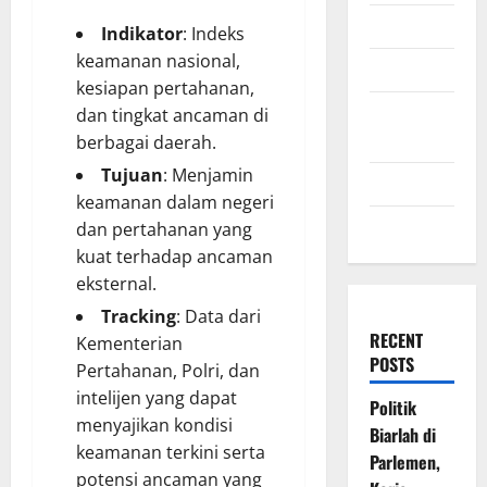
July 2009
Indikator
: Indeks
keamanan nasional,
March 2009
kesiapan pertahanan,
November
dan tingkat ancaman di
2008
berbagai daerah.
Tujuan
: Menjamin
July 2008
keamanan dalam negeri
March 2008
dan pertahanan yang
kuat terhadap ancaman
eksternal.
Tracking
: Data dari
RECENT
Kementerian
POSTS
Pertahanan, Polri, dan
intelijen yang dapat
Politik
menyajikan kondisi
Biarlah di
keamanan terkini serta
Parlemen,
potensi ancaman yang