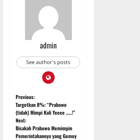
admin
See author's posts
P
Previous:
Targetkan 8%: “Prabowo
o
(tidak) Mimpi Kali Yeeee …..!”
Next:
s
Bisakah Prabowo Memimpin
t
Pemerintahannya yang Gemoy