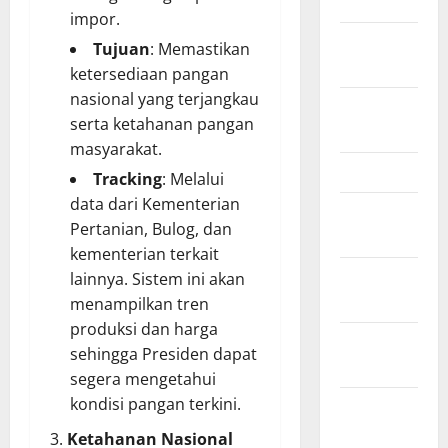
March 2011
impor.
February
Tujuan
: Memastikan
2011
ketersediaan pangan
nasional yang terjangkau
December
serta ketahanan pangan
2010
masyarakat.
March 2010
Tracking
: Melalui
data dari Kementerian
February
Pertanian, Bulog, dan
2010
kementerian terkait
January
lainnya. Sistem ini akan
2010
menampilkan tren
produksi dan harga
October
sehingga Presiden dapat
2009
segera mengetahui
kondisi pangan terkini.
August
2009
Ketahanan Nasional