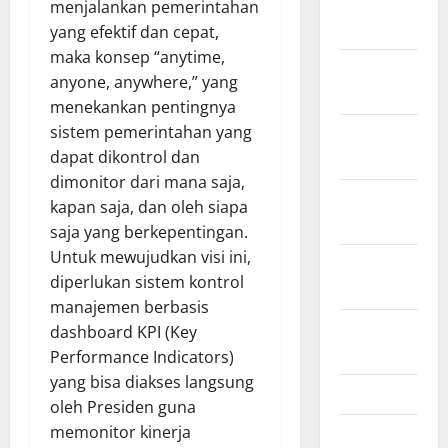
January
menjalankan pemerintahan
2022
yang efektif dan cepat,
maka konsep “anytime,
December
anyone, anywhere,” yang
2021
menekankan pentingnya
sistem pemerintahan yang
November
dapat dikontrol dan
2021
dimonitor dari mana saja,
October
kapan saja, dan oleh siapa
2021
saja yang berkepentingan.
Untuk mewujudkan visi ini,
September
diperlukan sistem kontrol
2021
manajemen berbasis
August
dashboard KPI (Key
2021
Performance Indicators)
yang bisa diakses langsung
May 2021
oleh Presiden guna
memonitor kinerja
March 2021