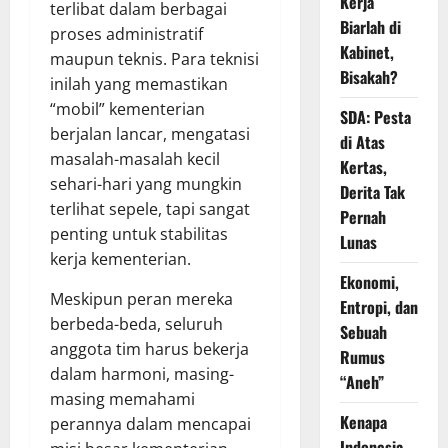
Kerja
terlibat dalam berbagai
Biarlah di
proses administratif
Kabinet,
maupun teknis. Para teknisi
Bisakah?
inilah yang memastikan
“mobil” kementerian
SDA: Pesta
berjalan lancar, mengatasi
di Atas
masalah-masalah kecil
Kertas,
sehari-hari yang mungkin
Derita Tak
terlihat sepele, tapi sangat
Pernah
penting untuk stabilitas
Lunas
kerja kementerian.
Ekonomi,
Meskipun peran mereka
Entropi, dan
berbeda-beda, seluruh
Sebuah
anggota tim harus bekerja
Rumus
dalam harmoni, masing-
“Aneh”
masing memahami
Kenapa
perannya dalam mencapai
Indonesia