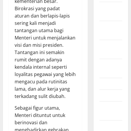
kementerian besar.
February
Birokrasi yang padat
2021
aturan dan berlapis-lapis
sering kali menjadi
January
tantangan utama bagi
2021
Menteri untuk menjalankan
visi dan misi presiden.
September
Tantangan ini semakin
2020
rumit dengan adanya
October
kendala internal seperti
2019
loyalitas pegawai yang lebih
mengacu pada rutinitas
June 2019
lama, dan alur kerja yang
April 2019
terkadang sulit diubah.
November
Sebagai figur utama,
2018
Menteri dituntut untuk
berinovasi dan
September
menghadirkan gebrakan