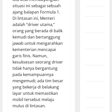
June 2012
situasi ini sebagai sebuah
March 2012
ajang balapan Formula 1.
Di lintasan ini, Menteri
February
adalah “driver utama,”
2012
orang yang berada di balik
kemudi dan bertanggung
November
jawab untuk mengarahkan
2011
kementerian mencapai
October
garis finis. Namun,
2011
kesuksesan seorang driver
tidak hanya bergantung
September
pada kemampuannya
2011
mengemudi; ada tim besar
August
yang bekerja di belakang
2011
layar untuk memastikan
mobil tersebut melaju
April 2011
mulus di lintasan.