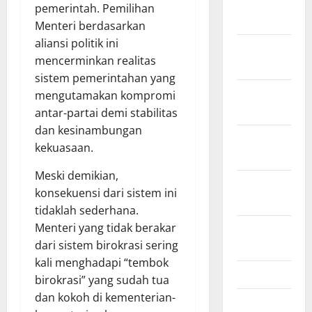
January
pemerintah. Pemilihan
2022
Menteri berdasarkan
aliansi politik ini
December
mencerminkan realitas
2021
sistem pemerintahan yang
November
mengutamakan kompromi
2021
antar-partai demi stabilitas
dan kesinambungan
October
kekuasaan.
2021
Meski demikian,
September
konsekuensi dari sistem ini
2021
tidaklah sederhana.
Menteri yang tidak berakar
August
dari sistem birokrasi sering
2021
kali menghadapi “tembok
May 2021
birokrasi” yang sudah tua
dan kokoh di kementerian-
March 2021