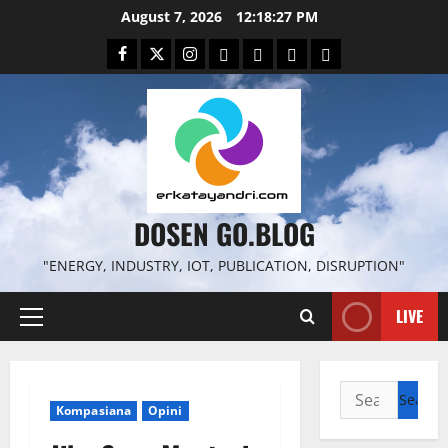
Skip
August 7, 2026
12:18:28 PM
to
Facebook
Twitter
Instagram
Email
WP
Client
Istilah
content
File
Portal
download
search
DOSEN GO.BLOG
"ENERGY, INDUSTRY, IOT, PUBLICATION, DISRUPTION"
LIVE
Primary
Menu
Search
Kompasiana
Opini
for: