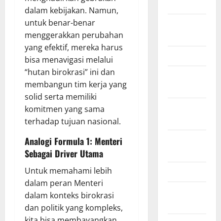
2018
dalam kebijakan. Namun,
untuk benar-benar
August
menggerakkan perubahan
2018
yang efektif, mereka harus
March 2017
bisa menavigasi melalui
“hutan birokrasi” ini dan
August
membangun tim kerja yang
2016
solid serta memiliki
February
komitmen yang sama
2016
terhadap tujuan nasional.
October
Analogi Formula 1: Menteri
2013
Sebagai Driver Utama
Untuk memahami lebih
May 2013
dalam peran Menteri
September
dalam konteks birokrasi
2012
dan politik yang kompleks,
kita bisa membayangkan