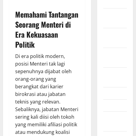
July 2023
Memahami Tantangan
November
2022
Seorang Menteri di
Era Kekuasaan
October
2022
Politik
September
Di era politik modern,
2022
posisi Menteri tak lagi
sepenuhnya dijabat oleh
August
orang-orang yang
2022
berangkat dari karier
May 2022
birokrasi atau jabatan
teknis yang relevan.
April 2022
Sebaliknya, jabatan Menteri
sering kali diisi oleh tokoh
February
yang memiliki afiliasi politik
2022
atau mendukung koalisi