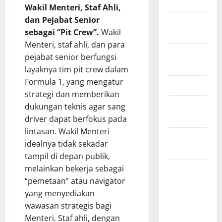
March 2011
Wakil Menteri, Staf Ahli,
dan Pejabat Senior
February
sebagai “Pit Crew”.
Wakil
2011
Menteri, staf ahli, dan para
December
pejabat senior berfungsi
2010
layaknya tim pit crew dalam
Formula 1, yang mengatur
March 2010
strategi dan memberikan
February
dukungan teknis agar sang
2010
driver dapat berfokus pada
lintasan. Wakil Menteri
January
idealnya tidak sekadar
2010
tampil di depan publik,
melainkan bekerja sebagai
October
“pemetaan” atau navigator
2009
yang menyediakan
August
wawasan strategis bagi
2009
Menteri. Staf ahli, dengan