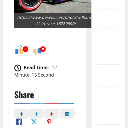
2024
October
https://www.pexels.com/photo/williams-
2024
f1-in-race-18789690/
September
2024
0
0
August
2024
Read Time:
12
June 2024
Minute, 15 Second
May 2024
Share
February
2024
January
2024