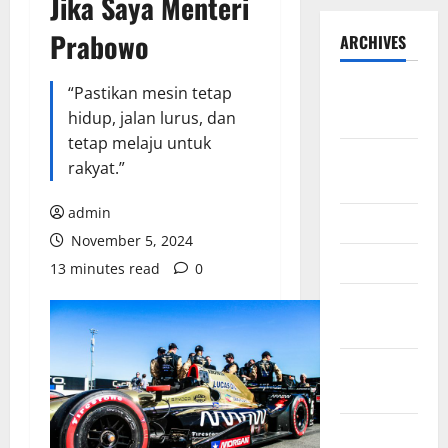
Jika Saya Menteri
Prabowo
ARCHIVES
September
“Pastikan mesin tetap
2025
hidup, jalan lurus, dan
tetap melaju untuk
August
rakyat.”
2025
admin
May 2025
November 5, 2024
April 2025
13 minutes read
0
January
2025
December
2024
November