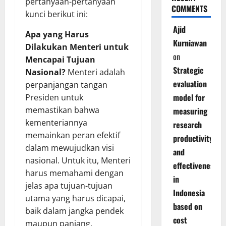
pertanyaan-pertanyaan
COMMENTS
kunci berikut ini:
Ajid
Apa yang Harus
Kurniawan
Dilakukan Menteri untuk
on
Mencapai Tujuan
Strategic
Nasional?
Menteri adalah
evaluation
perpanjangan tangan
model for
Presiden untuk
memastikan bahwa
measuring
kementeriannya
research
memainkan peran efektif
productivity
dalam mewujudkan visi
and
nasional. Untuk itu, Menteri
effectiveness
harus memahami dengan
in
jelas apa tujuan-tujuan
Indonesia
utama yang harus dicapai,
based on
baik dalam jangka pendek
cost
maupun panjang.