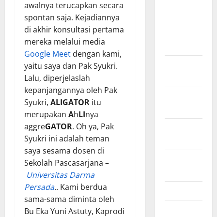
January
awalnya terucapkan secara
2022
spontan saja. Kejadiannya
di akhir konsultasi pertama
December
mereka melalui media
2021
Google Meet
dengan kami,
November
yaitu saya dan Pak Syukri.
2021
Lalu, diperjelaslah
kepanjangannya oleh Pak
October
Syukri,
ALIGATOR
itu
2021
merupakan
A
h
LI
nya
aggre
GATOR
. Oh ya, Pak
September
Syukri ini adalah teman
2021
saya sesama dosen di
August
Sekolah Pascasarjana –
2021
Universitas Darma
Persada
.. Kami berdua
May 2021
sama-sama diminta oleh
March 2021
Bu Eka Yuni Astuty, Kaprodi