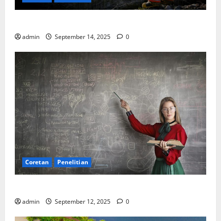
SDA: Pesta di Atas Kertas, Derita Tak Pernah Lunas
admin
September 14, 2025
0
Coretan
Penelitian
Ekonomi, Entropi, dan Sebuah Rumus “Aneh”
admin
September 12, 2025
0