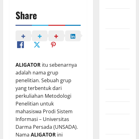
July 2023
Share
November
2022
October
2022
September
2022
ALIGATOR
itu sebenarnya
adalah nama grup
August
penelitian. Sebuah grup
2022
yang terbentuk dari
May 2022
perkuliahan Metodologi
Penelitian untuk
April 2022
mahasiswa Prodi Sistem
Informasi – Universitas
February
Darma Persada (UNSADA).
2022
Nama
ALIGATOR
ini