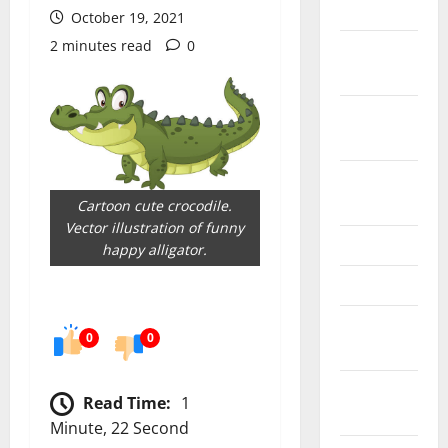
2024
October 19, 2021
2 minutes read
0
October
2024
September
2024
August
2024
Cartoon cute crocodile.
Vector illustration of funny
June 2024
happy alligator.
May 2024
February
0
0
2024
January
Read Time:
1
2024
Minute, 22 Second