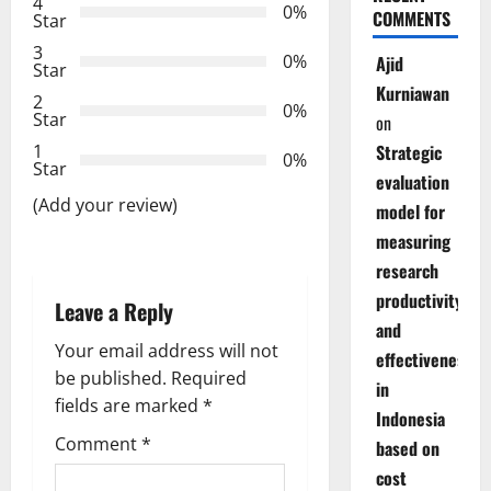
4
i
0%
COMMENTS
Star
3
g
0%
Ajid
Star
Kurniawan
2
a
0%
Star
on
t
Strategic
1
0%
Star
evaluation
i
(Add your review)
model for
measuring
o
research
n
productivity
Leave a Reply
and
Your email address will not
effectiveness
be published.
Required
in
fields are marked
*
Indonesia
Comment
*
based on
cost