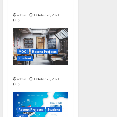
Team WISE yang semakin
“wise”
admin
October 26, 2021
0
MOOI
Recent Projects
Student
Apa dan siapa itu MOOI?
admin
October 23, 2021
0
Recent Projects
Student
WISE