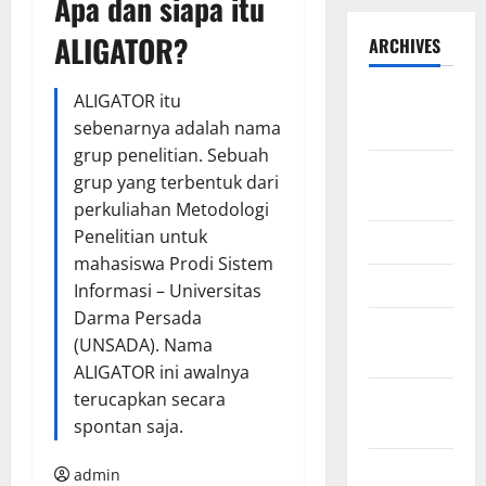
Apa dan siapa itu
ALIGATOR?
ARCHIVES
September
ALIGATOR itu
2025
sebenarnya adalah nama
grup penelitian. Sebuah
August
grup yang terbentuk dari
2025
perkuliahan Metodologi
Penelitian untuk
May 2025
mahasiswa Prodi Sistem
April 2025
Informasi – Universitas
Darma Persada
January
(UNSADA). Nama
2025
ALIGATOR ini awalnya
December
terucapkan secara
2024
spontan saja.
November
admin