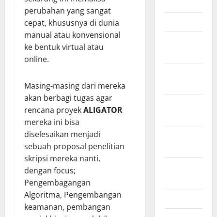
June 2012
perubahan yang sangat
March 2012
cepat, khususnya di dunia
manual atau konvensional
February
ke bentuk virtual atau
2012
online.
November
2011
Masing-masing dari mereka
akan berbagi tugas agar
October
rencana proyek
ALIGATOR
2011
mereka ini bisa
diselesaikan menjadi
September
sebuah proposal penelitian
2011
skripsi mereka nanti,
August
dengan focus;
2011
Pengembagangan
Algoritma, Pengembangan
April 2011
keamanan, pembangan