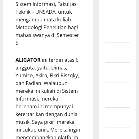
Sistem Informasi, Fakultas
February
Teknik – UNSADA, untuk
2021
mengampu mata kuliah
Metodologi Penelitian bagi
January
mahasiswanya di Semester
2021
5.
September
2020
ALIGATOR
ini terdiri atas 6
anggota, yaitu; Dimas,
October
Yumico, Akira, Fikri Riszqky,
2019
dan Fadlan. Walaupun
June 2019
mereka ini kuliah di Sistem
Informasi, mereka
April 2019
berenam ini mempunyai
November
ketertarikan dengan dunia
2018
musik. Saya pikir, mereka
ini cukup unik. Mereka ingin
September
mengembangkan platform