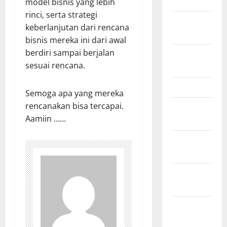
March 2011
model bisnis yang lebih
rinci, serta strategi
February
keberlanjutan dari rencana
2011
bisnis mereka ini dari awal
berdiri sampai berjalan
December
sesuai rencana.
2010
March 2010
Semoga apa yang mereka
rencanakan bisa tercapai.
February
Aamiin ……
2010
January
2010
October
2009
August
2009