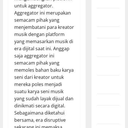
2018
untuk aggregator.
Aggregator ini merupakan
August
semacam pihak yang
2018
menjembatani para kreator
March 2017
musik dengan platform
yang memasarkan musik di
August
era dijital saat ini. Anggap
2016
saja aggregator ini
February
semacam pihak yang
2016
memoles bahan baku karya
seni dari kreator untuk
October
mereka poles menjadi
2013
suatu karya seni musik
yang sudah layak dijual dan
May 2013
dinikmati secara digital.
September
Sebagaimana diketahui
2012
bersama, era disruptive
sekarang ini memaksa