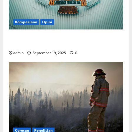
Kompasiana
Opini
Politik Biarlah di Parlemen, Kerja Biarlah di Kabinet,
Bisakah?
admin
September 19, 2025
0
Coretan
Penelitian