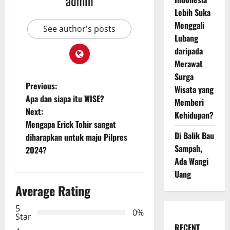
admin
Lebih Suka
Menggali
See author's posts
Lubang
daripada
Merawat
Surga
P
Previous:
Wisata yang
Apa dan siapa itu WISE?
Memberi
o
Next:
Kehidupan?
Mengapa Erick Tohir sangat
s
Di Balik Bau
diharapkan untuk maju Pilpres
Sampah,
t
2024?
Ada Wangi
n
Uang
Average Rating
a
5
0%
v
Star
RECENT